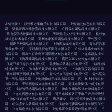
友情链接：
郑州爱之巢电子科技有限公司
上海知之信息科技有限公
司
湖北汉风在线教育科技有限公司
广西辰科网络科技有限公司
黄山乐讯达数据科技有限公司
天津蓝橙文化传播有限公司
杭州焕
旭信息技术有限公司
亳州市泰紧星网络科技有限公司
天气预报
广州应用帮网络科技有限公司
上海酉泰实业有限公司
青岛百和家
置业有限公司
深圳市哒蜜电子商务有限公司
广州火凤凰生物科技
有限公司
深圳市亿发财富国际网络科技有限公司
上海卓新实业有
限公司
上海慕兆网络科技有限公司
宿迁久高文化传媒有限公司
保定豆瓣信息技术有限公司
重庆涂羊防水技术有限公司
成都快购
科技有限公司
佛山市艺装家科技有限公司
上海衡宜仪器有限公司
北京玛雅密码科技有限公司
青岛邦来信息科技有限公司
青岛润久
卫生用品有限公司
上海骁协精密模具有限公司
四川掌上时代科技
有限公司
天津明静诚旅游服务有限公司
天津市洲际伟业科技有限
公司
成都智讯达网络科技有限公司
佛山市顺德区寸金涂料有限公
司
上海点观网络科技有限公司
莆田市城厢区汇千电子产品经营部
上海亿佳睿电子产品有限公司
周易算命
河北消罕生物科技有限公
司
哈尔滨荣东防腐科技有限公司
成都金翅膀网络科技有限责任公
司
上海晨良裕科技有限公司
上海凡正企业登记代理有限公司
兰